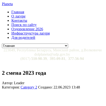
Planeta
Главная
О лагере
Контакты
Поиск по сайту
Оздоровление 2026
Инфраструктура лагеря
Для родителей
223049, Республика Беларусь, Минский район, д.Волковичи
dolplaneta@udp.gov.by
(8017)
510-98-39
,
395-09-81
,
377-56-94
2 смена 2023 года
Автор: Leader
Категория:
Category 2
Создано: 22.06.2023 13:48