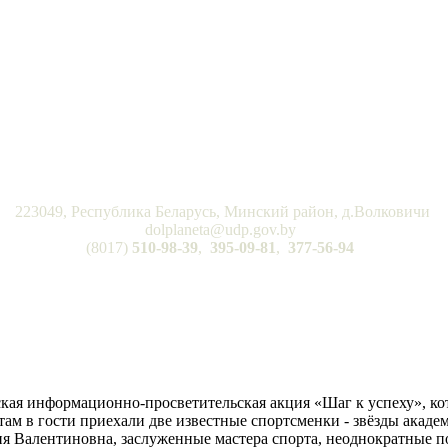
223049, Республика Беларусь, Минский район, д.Волковичи
dolplaneta@udp.gov.by
(8017)
510-98-39
,
395-09-81
,
377-56-94
ская информационно-просветительская акция «Шаг к успеху», к
ам в гости приехали две известные спортсменки - звёзды академи
я Валентиновна, заслуженные мастера спорта, неоднократные 