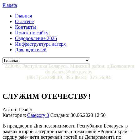
Planeta
Главная
О лагере
Контакты
Поиск по сайту
Оздоровление 2026
Инфраструктура лагеря
Для родителей
223049, Республика Беларусь, Минский район, д.Волковичи
dolplaneta@udp.gov.by
(8017)
510-98-39
,
395-09-81
,
377-56-94
СЛУЖИМ ОТЕЧЕСТВУ!
Автор: Leader
Категория:
Category 3
Создано: 30.06.2023 12:50
В преддверии Дня независимости Республики Беларусь в
рамках второй лагерной смены с тематикой «Родной край –
сердцу рай» дети встречали гостей из Департамента по